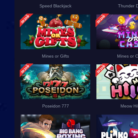
Speed Blackjack
Thunder D
Mines or Gifts
Mines or 
Poseidon 777
Meow Hi