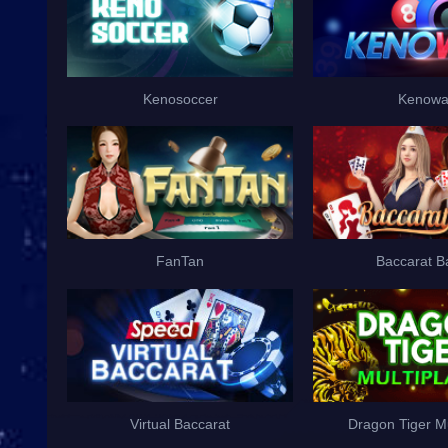
Kenosoccer
Kenowa
FanTan
Baccarat B
Virtual Baccarat
Dragon Tiger Mu