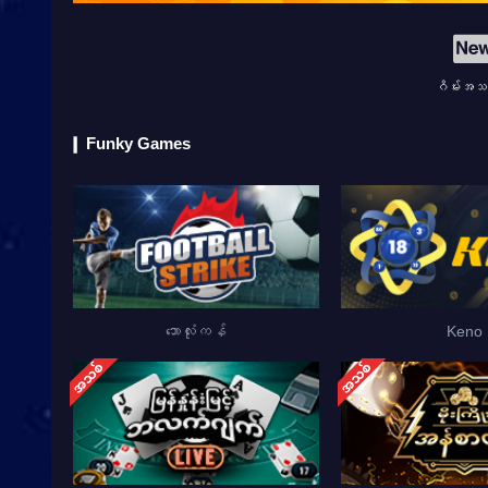
ဂိမ်းအသစ
Funky Games
ဘောလုံးကန်
Keno