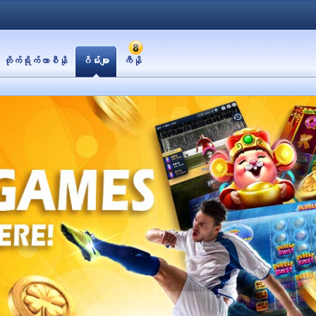
တိုက်ရိုက်ကာစီနို
ဂိမ်းများ
ကီနို