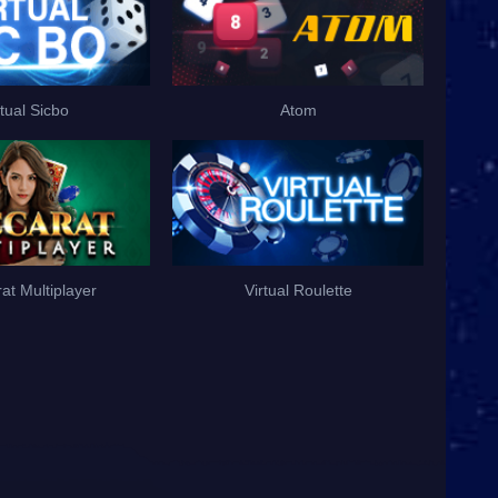
rtual Sicbo
Atom
at Multiplayer
Virtual Roulette