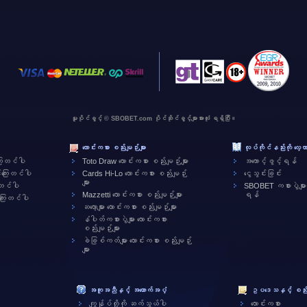
မူပိုင်ခွင့် © SBOBET.com ပိုင်ဆိုင်ခွင့်များအားလုံး ရရှိပြီး။
လောင်းကစား စည်းမျဉ်းများ
လုပ်ကိုင်နည်းကို လေ့
ြေးတင်ပါ
Toto Draw လောင်းကစား စည်းမျဉ်းများ
အကောင့်ဖွင့်ရန်
းကြေးတင်ပါ
Cards Hi-Lo လောင်းကစား စည်းမျဉ်း
ငွေသွင်းခြင်း
များ
းတင်ပါ
SBOBET ကစားပွဲများ
Mazzetti လောင်းကစား စည်းမျဉ်းများ
ရန်
ကြေးတင်ပါ
ဆလော့များ လောင်းကစား စည်းမျဉ်းများ
နံပါတ်ကစားပွဲများ လောင်းကစား
စည်းမျဉ်းများ
ခဲခြစ်ကတ်များ လောင်းကစား စည်းမျဉ်း
များ
အကူအညီနှင့် အထောက်အပံ့
ဥပဒေသနှင့် စည်းက
ကျွန်ုပ်တို့ကို ဆက်သွယ်ပါ
လောင်းကစား