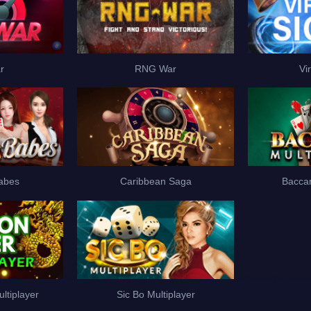
r
RNG War
Vi
abes
Caribbean Saga
Baccar
ltiplayer
Sic Bo Multiplayer